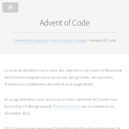
Advent of Code
Evénements spéciaux
>
Exercices de codage
> Advent of Code
Le mois de décembre est le mois des calendriers de l'avent. Ils fleurissent
dans tous les magasins pour proposer des goodies, des sucreries,
d'autres trucs totalement sans intérêt ou à usage limité.
En programmation nous avons aussi notre calendrier de l'avent sous
forme d'un challenge annuel : l'
Advent Of Code
qui a commencé en
décembre 2015.
L'AOC propose des exercices d'algorithmie et d'analyse de données. Ils