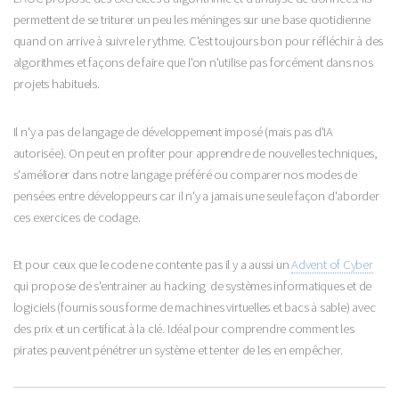
permettent de se triturer un peu les méninges sur une base quotidienne
quand on arrive à suivre le rythme. C'est toujours bon pour réfléchir à des
algorithmes et façons de faire que l'on n'utilise pas forcément dans nos
projets habituels.
Il n'y a pas de langage de développement imposé (mais pas d'IA
autorisée). On peut en profiter pour apprendre de nouvelles techniques,
s'améliorer dans notre langage préféré ou comparer nos modes de
pensées entre développeurs car il n'y a jamais une seule façon d'aborder
ces exercices de codage.
Et pour ceux que le code ne contente pas il y a aussi un
Advent of Cyber
qui propose de s'entrainer au hacking de systèmes informatiques et de
logiciels (fournis sous forme de machines virtuelles et bacs à sable) avec
des prix et un certificat à la clé. Idéal pour comprendre comment les
pirates peuvent pénétrer un système et tenter de les en empêcher.